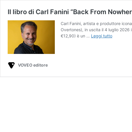
Il libro di Carl Fanini “Back From Nowhe
Carl Fanini, artista e produttore ico
Overtones), in uscita il 4 luglio 202
Il
€12,90) è un …
Leggi tutto
libro
di
Carl
Fanini
VOVEO editore
“Back
From
Nowhere
Land”
anche
in
versione
inglese