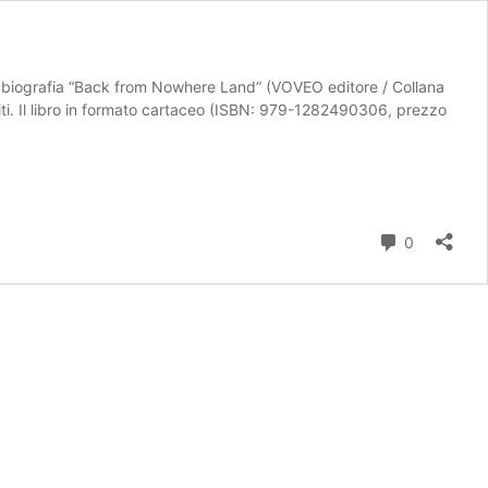
sua biografia “Back from Nowhere Land” (VOVEO editore / Collana
niti. Il libro in formato cartaceo (ISBN: 979-1282490306, prezzo
Commenti
0