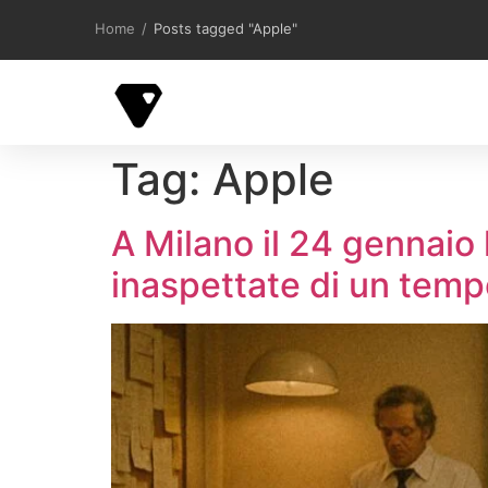
contenuto
Home
/
Posts tagged "Apple"
Tag:
Apple
A Milano il 24 gennaio
inaspettate di un temp