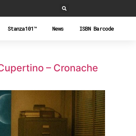
Stanza101™
News
ISBN Barcode
: Cupertino – Cronache