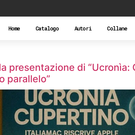
Home
Catalogo
Autori
Collane
 la presentazione di “Ucronìa
o parallelo”