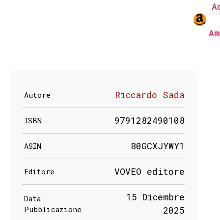
A
Am
Riccardo Sada
Autore
9791282490108
ISBN
B0GCXJYWY1
ASIN
VOVEO editore
Editore
15 Dicembre
Data
Pubblicazione
2025