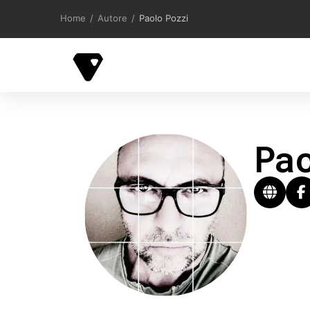
Home
/
Autore
/
Paolo Pozzi
Pa